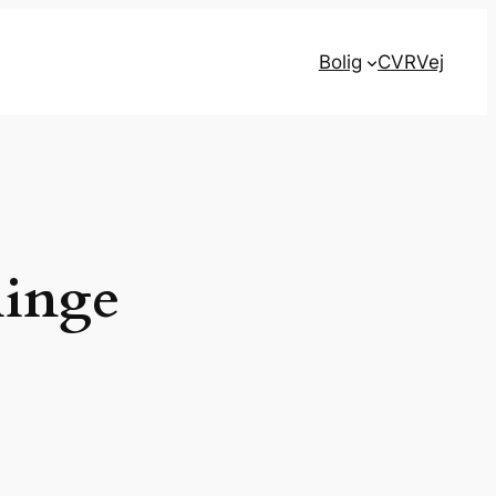
Bolig
CVR
Vej
linge