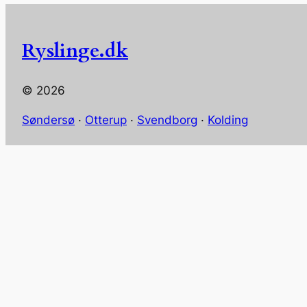
Ryslinge.dk
© 2026
Søndersø
·
Otterup
·
Svendborg
·
Kolding