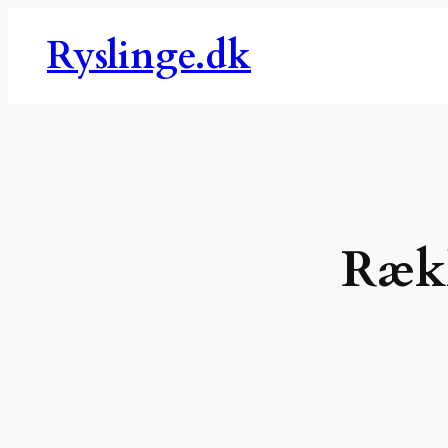
Spring
Ryslinge.dk
til
indhold
Rækk